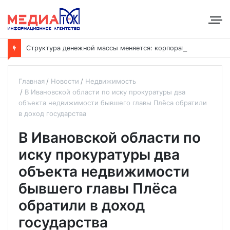
С
труктура денежной массы меняется: корпоративные депозиты обогнали вклады населения
Главная
Новости
Недвижимость
В Ивановской области по иску прокуратуры два
объекта недвижимости бывшего главы Плёса обратили
в доход государства
В Ивановской области по
иску прокуратуры два
объекта недвижимости
бывшего главы Плёса
обратили в доход
государства