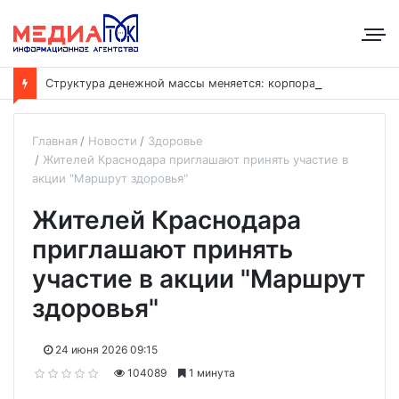
С
труктура денежной массы меняется: корпоративные депозиты обогнали вклады населения
Главная
Новости
Здоровье
Жителей Краснодара приглашают принять участие в
акции "Маршрут здоровья"
Жителей Краснодара
приглашают принять
участие в акции "Маршрут
здоровья"
24 июня 2026 09:15
104089
1 минута