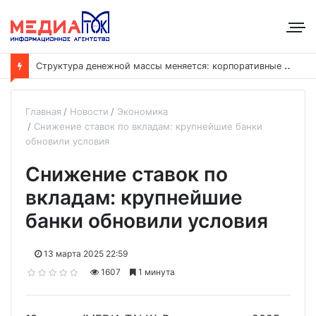
С
труктура денежной массы меняется: корпоративные депозиты обогнали вклады населения
Главная
Новости
Экономика
Снижение ставок по вкладам: крупнейшие банки
обновили условия
Снижение ставок по
вкладам: крупнейшие
банки обновили условия
13 марта 2025 22:59
1607
1 минута