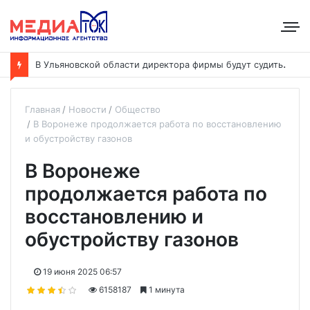
Р
убль отыграл позиции: доллар и евро подешевели, юань растёт
Главная
Новости
Общество
В Воронеже продолжается работа по восстановлению
и обустройству газонов
В Воронеже
продолжается работа по
восстановлению и
обустройству газонов
19 июня 2025 06:57
6158187
1 минута