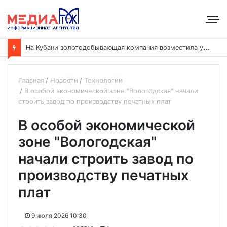
Н
а Кубани золотодобывающая компания возместила ущерб рекам на сумму почти 28 млн рублей
Главная
Новости
Технологии
В особой экономической зоне "Вологодская" начали
строить завод по производству печатных плат
В особой экономической
зоне "Вологодская"
начали строить завод по
производству печатных
плат
9 июля 2026 10:30