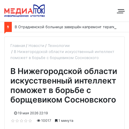
В
Отрадненской больнице завершён капремонт терапевтического корпуса
Главная
Новости
Технологии
В Нижегородской области искусственный интеллект
поможет в борьбе с борщевиком Сосновского
В Нижегородской области
искусственный интеллект
поможет в борьбе с
борщевиком Сосновского
19 мая 2026 22:19
10017
1 минута