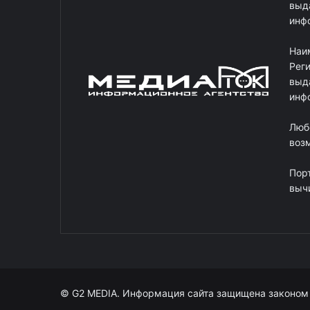
выд
инф
Наи
Рег
выд
инф
Люб
возм
Пор
выч
© G2 MEDIA. Информация сайта защищена законом 