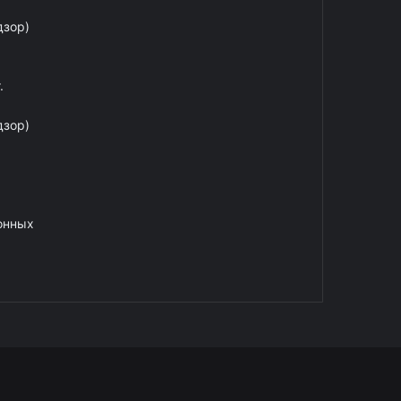
дзор)
.
дзор)
онных