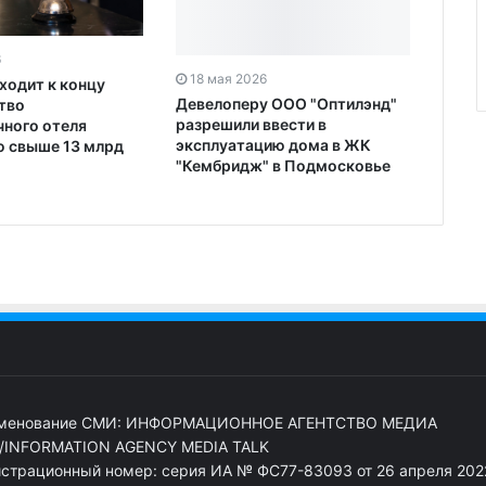
6
18 мая 2026
ходит к концу
Девелоперу ООО "Оптилэнд"
тво
разрешили ввести в
чного отеля
эксплуатацию дома в ЖК
 свыше 13 млрд
"Кембридж" в Подмосковье
менование СМИ: ИНФОРМАЦИОННОЕ АГЕНТСТВО МЕДИА
/INFORMATION AGENCY MEDIA TALK
истрационный номер: серия ИА № ФС77-83093 от 26 апреля 2022