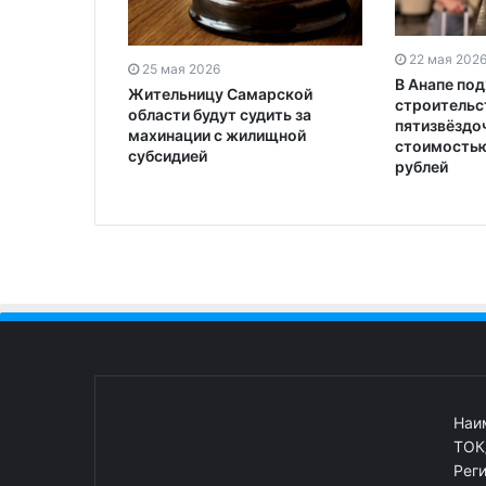
22 мая 202
25 мая 2026
В Анапе под
Жительницу Самарской
строительс
области будут судить за
пятизвёздо
махинации с жилищной
стоимостью
субсидией
рублей
Наи
ТОК
Рег