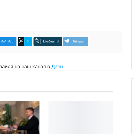
Мой Мир
X
LiveJournal
Telegram
вайся на наш канал в
Дзен