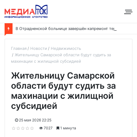
В
Отрадненской больнице завершён капремонт терапевтического корпуса
Главная
Новости
Недвижимость
Жительницу Самарской области будут судить за
махинации с жилищной субсидией
Жительницу Самарской
области будут судить за
махинации с жилищной
субсидией
25 мая 2026 22:25
7027
1 минута