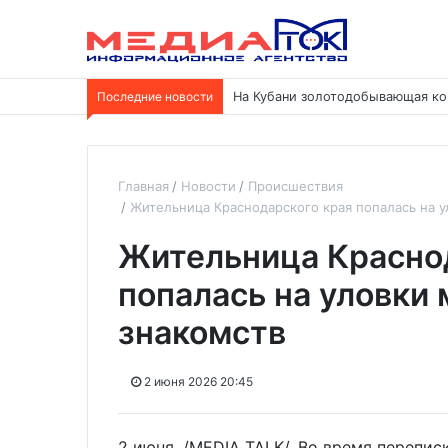
Последние новости
На Кубани золотодобывающая ко
Главная
Новости
Происшествия
Жительница Краснодарского края попалась на у
Жительница Красно
попалась на уловки
знакомств
2 июня 2026 20:45
2 июня. /MEDIA TALK/. Во время перепи