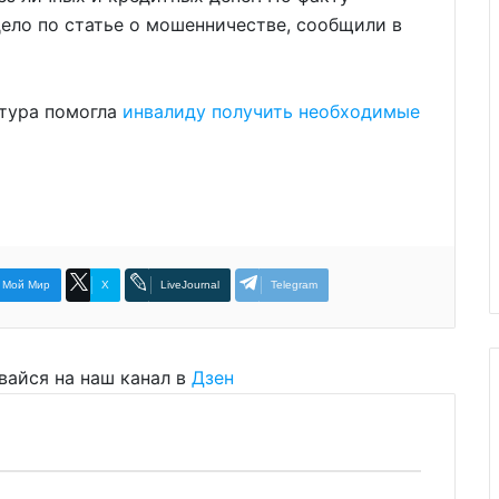
ело по статье о мошенничестве, сообщили в
атура помогла
инвалиду получить необходимые
Мой Мир
X
LiveJournal
Telegram
вайся на наш канал в
Дзен