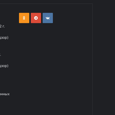
 г.
дзор)
.
дзор)
онных