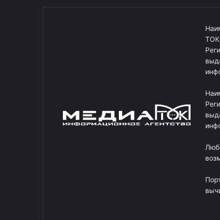
Наи
ТОК
Рег
выд
инф
Наи
Рег
выд
инф
Люб
возм
Пор
выч