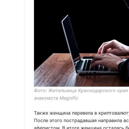
Фото: Жительница Краснодарского края 
знакомств Magnific
Также женщина перевела в криптовалюту
После этого пострадавшая направила вс
аферистом. В итоге женщина осталась б