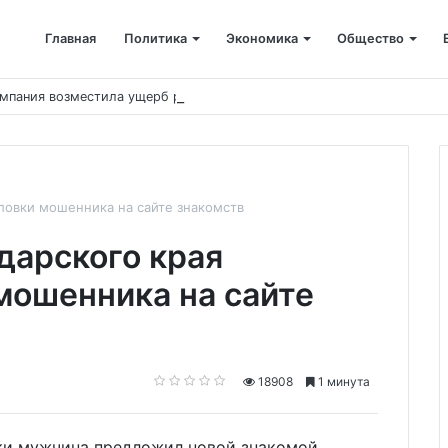
Главная
Политика
Экономика
Общество
мпания возместила ущерб рекам на сумму почти 28 млн рублей
ловки мошенника на сайте знакомств
дарского края
 мошенника на сайте
18908
1 минута
ски мужчина предложил новой знакомой