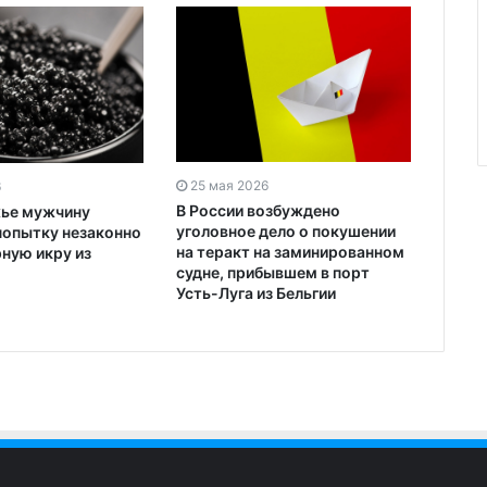
25 мая 2026
6
В России возбуждено
ье мужчину
уголовное дело о покушении
 попытку незаконно
на теракт на заминированном
ную икру из
судне, прибывшем в порт
Усть-Луга из Бельгии