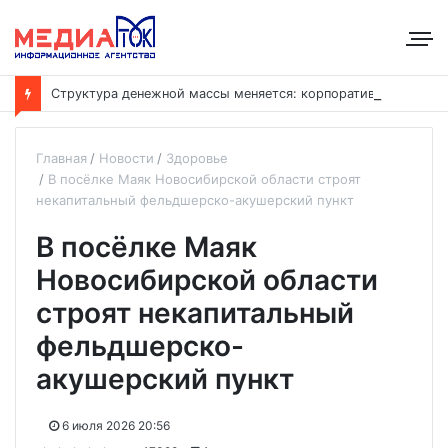
С
труктура денежной массы меняется: корпоративные депозиты обогнали вклады населения
Главная
Новости
Здоровье
В посёлке Маяк Новосибирской области строят
некапитальный фельдшерско-акушерский пункт
В посёлке Маяк
Новосибирской области
строят некапитальный
фельдшерско-
акушерский пункт
6 июля 2026 20:56