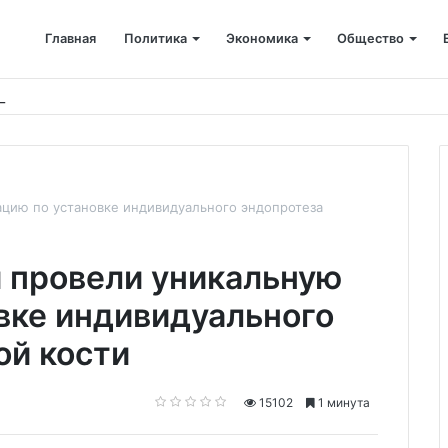
Главная
Политика
Экономика
Общество
ён капремонт терапевтического корпуса
цию по установке индивидуального эндопротеза
 провели уникальную
вке индивидуального
ой кости
15102
1 минута