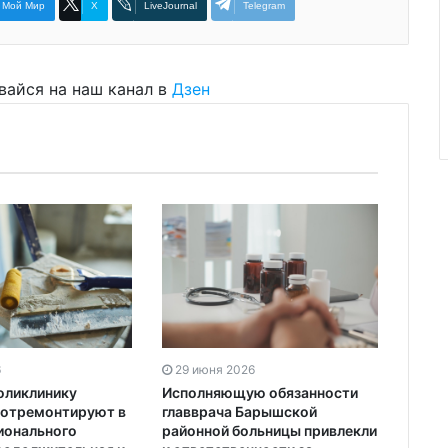
Мой Мир
X
LiveJournal
Telegram
вайся на наш канал в
Дзен
6
29 июня 2026
поликлинику
Исполняющую обязанности
 отремонтируют в
главврача Барышской
ионального
районной больницы привлекли