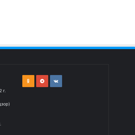
 г.
дзор)
.