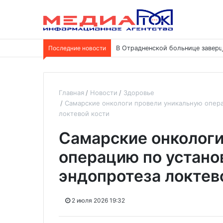
Последние новости
В Отрадненской больнице заверш
Главная
Новости
Здоровье
Самарские онкологи провели уникальную опера
локтевой кости
Самарские онкологи
операцию по устано
эндопротеза локтев
2 июля 2026 19:32