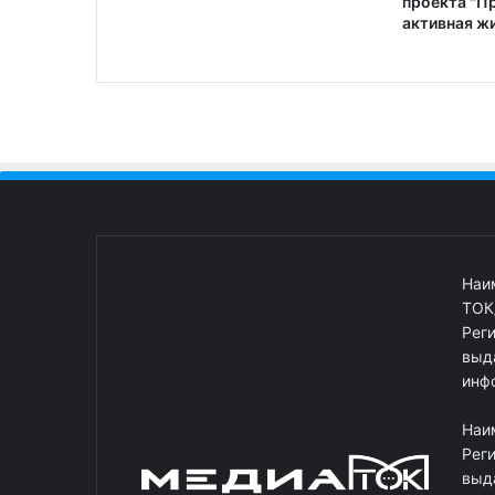
проекта "П
активная ж
Наи
ТОК
Рег
выд
инф
Наи
Рег
выд