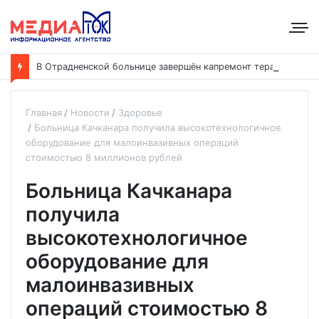
В
Отрадненской больнице завершён капремонт терапевтического корпуса
Главная
Новости
Здоровье
Больница Качканара получила высокотехнологичное
оборудование для малоинвазивных операций
стоимостью 8 миллионов рублей
Больница Качканара
получила
высокотехнологичное
оборудование для
малоинвазивных
операций стоимостью 8