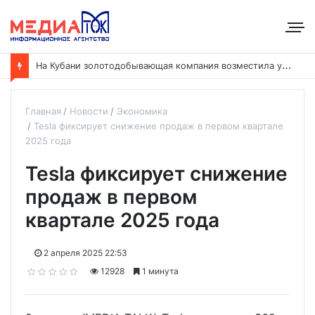
Н
а Кубани золотодобывающая компания возместила ущерб рекам на сумму почти 28 млн рублей
Главная
Новости
Экономика
Tesla фиксирует снижение продаж в первом квартале
2025 года
Tesla фиксирует снижение
продаж в первом
квартале 2025 года
2 апреля 2025 22:53
12928
1 минута