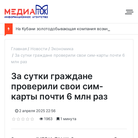
Н
а Кубани золотодобывающая компания возместила ущерб рекам на сумму почти 28 млн рублей
Главная
Новости
Экономика
За сутки граждане проверили свои сим-карты почти 6
млн раз
За сутки граждане
проверили свои сим-
карты почти 6 млн раз
2 апреля 2025 22:56
1963
1 минута