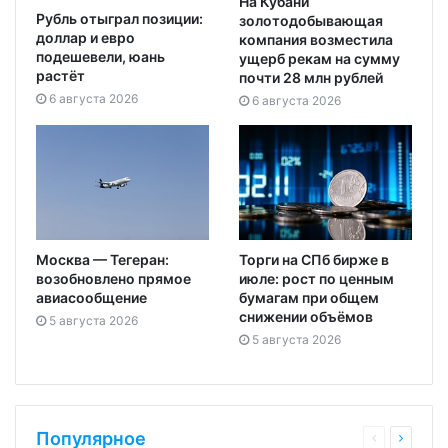
На Кубани
Рубль отыграл позиции:
золотодобывающая
доллар и евро
компания возместила
подешевели, юань
ущерб рекам на сумму
растёт
почти 28 млн рублей
6 августа 2026
6 августа 2026
Москва — Тегеран:
Торги на СПб бирже в
возобновлено прямое
июле: рост по ценным
авиасообщение
бумагам при общем
снижении объёмов
5 августа 2026
5 августа 2026
Популярное