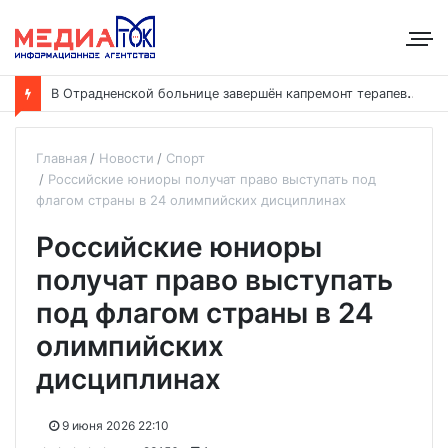
В
Отрадненской больнице завершён капремонт терапевтического корпуса
Главная
Новости
Спорт
Российские юниоры получат право выступать под
флагом страны в 24 олимпийских дисциплинах
Российские юниоры
получат право выступать
под флагом страны в 24
олимпийских
дисциплинах
9 июня 2026 22:10