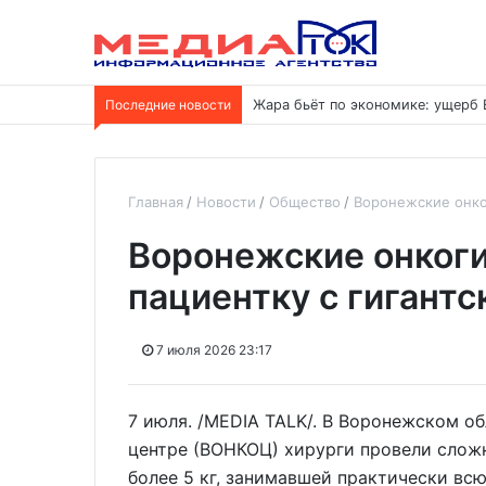
Последние новости
Жара бьёт по экономике: ущерб 
Главная
Новости
Общество
Воронежские онко
Воронежские онкоги
пациентку с гигантс
7 июля 2026 23:17
7 июля. /MEDIA TALK/. В Воронежском 
центре (ВОНКОЦ) хирурги провели слож
более 5 кг, занимавшей практически в