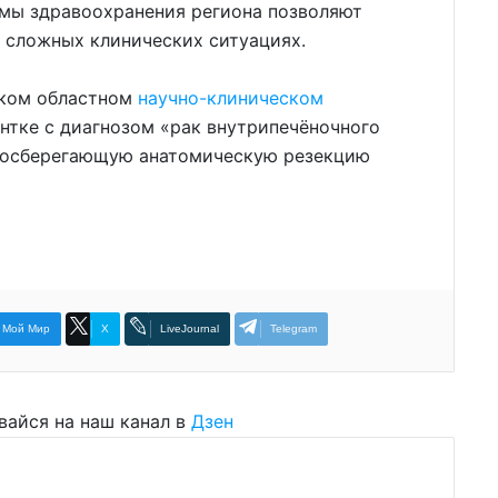
мы здравоохранения региона позволяют
 сложных клинических ситуациях.
ском областном
научно-клиническом
нтке с диагнозом «рак внутрипечёночного
мосберегающую анатомическую резекцию
Мой Мир
X
LiveJournal
Telegram
вайся на наш канал в
Дзен