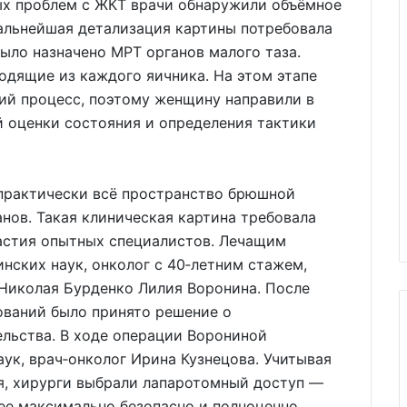
ых проблем с ЖКТ врачи обнаружили объёмное
альнейшая детализация картины потребовала
ыло назначено МРТ органов малого таза.
одящие из каждого яичника. На этом этапе
ий процесс, поэтому женщину направили в
й оценки состояния и определения тактики
практически всё пространство брюшной
анов. Такая клиническая картина требовала
астия опытных специалистов. Лечащим
ских наук, онколог с 40‑летним стажем,
Николая Бурденко Лилия Воронина. После
ований было принято решение о
льства. В ходе операции Ворониной
ук, врач‑онколог Ирина Кузнецова. Учитывая
, хирурги выбрали лапаротомный доступ —
е максимально безопасно и полноценно