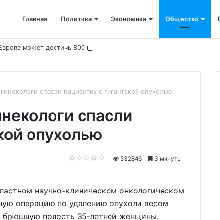
Главная
Политика
Экономика
Общество
Европе может достичь 800 млрд евро к 2030 году
гинекологи спасли пациентку с гигантской опухолью
некологи спасли
кой опухолью
532846
3 минуты
областном научно-клиническом онкологическом
ную операцию по удалению опухоли весом
сю брюшную полость 35‑летней женщины.