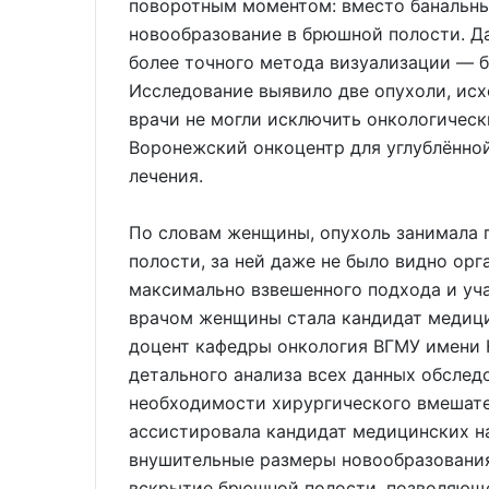
поворотным моментом: вместо банальн
новообразование в брюшной полости. Д
более точного метода визуализации — б
Исследование выявило две опухоли, исх
врачи не могли исключить онкологическ
Воронежский онкоцентр для углублённо
лечения.
По словам женщины, опухоль занимала 
полости, за ней даже не было видно орг
максимально взвешенного подхода и уч
врачом женщины стала кандидат медицин
доцент кафедры онкология ВГМУ имени 
детального анализа всех данных обслед
необходимости хирургического вмешате
ассистировала кандидат медицинских на
внушительные размеры новообразования
вскрытие брюшной полости, позволяюще