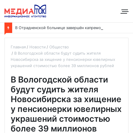
В
Отрадненской больнице завершён капремонт терапевтического корпуса
Главная
Новости
Общество
В Вологодской области будут судить жителя
Новосибирска за хищение у пенсионерки ювелирных
украшений стоимостью более 39 миллионов рублей
В Вологодской области
будут судить жителя
Новосибирска за хищение
у пенсионерки ювелирных
украшений стоимостью
более 39 миллионов