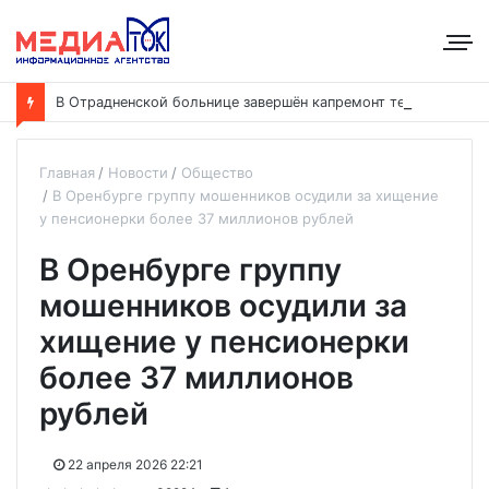
В
Отрадненской больнице завершён капремонт терапевтического корпуса
Главная
Новости
Общество
В Оренбурге группу мошенников осудили за хищение
у пенсионерки более 37 миллионов рублей
В Оренбурге группу
мошенников осудили за
хищение у пенсионерки
более 37 миллионов
рублей
22 апреля 2026 22:21