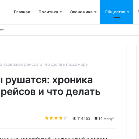
Главная
Политика
Экономика
Общество
ется: корпоративные депозиты обогнали вклады населения
х задержек рейсов и что делать пассажиру
ы рушатся: хроника
рейсов и что делать
114453
14 минут
 стал для российской гражданской авиации