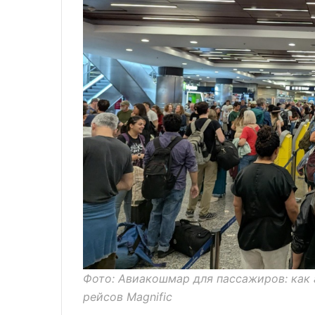
Фото: Авиакошмар для пассажиров: как
рейсов Magnific