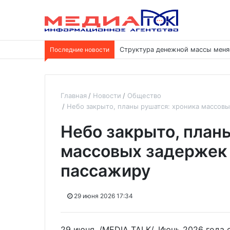
Последние новости
Структура денежной массы меня
Главная
Новости
Общество
Небо закрыто, планы рушатся: хроника массовы
Небо закрыто, план
массовых задержек 
пассажиру
29 июня 2026 17:34
29 июня. /MEDIA TALK/. Июнь 2026 года