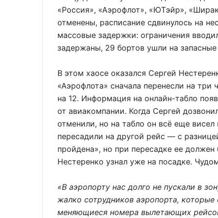
«Россия», «Аэрофлот», «ЮТэйр», «Шира
отменены, расписание сдвинулось на не
массовые задержки: ограничения вводил
задержаны, 29 бортов ушли на запасные
В этом хаосе оказался Сергей Нестерен
«Аэрофлота» сначала перенесли на три ч
на 12. Информация на онлайн-табло по
от авиакомпании. Когда Сергей дозвони
отменили, но на табло он всё еще висе
пересадили на другой рейс — с разницей
пройдена», но при пересадке ее должен
Нестеренко узнал уже на посадке. Чудо
«В аэропорту нас долго не пускали в зо
жалко сотрудников аэропорта, которые
меняющиеся номера вылетающих рейсов 