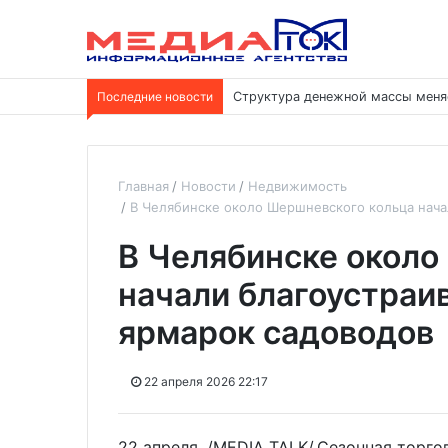
Последние новости
Структура денежной массы меня
Главная
Новости
Недвижимость
В Челябинске около Шершневского кольца нача
В Челябинске около
начали благоустраи
ярмарок садоводов
22 апреля 2026 22:17
22 апреля. /MEDIA TALK/.Сезонная торго