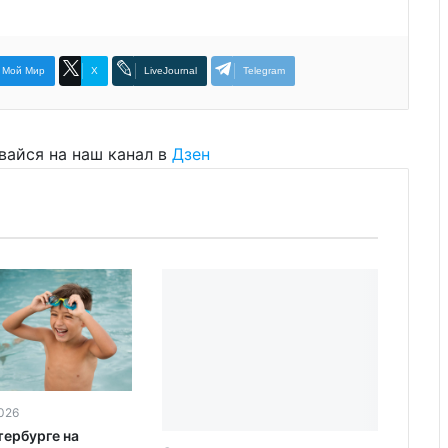
Мой Мир
X
LiveJournal
Telegram
вайся на наш канал в
Дзен
026
тербурге на