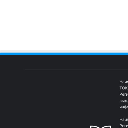
Наи
ТОК
Рег
выд
инф
Наи
Рег