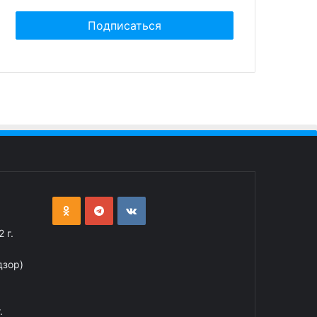
 г.
дзор)
.