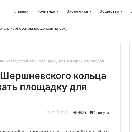
Главная
Политика
Экономика
Общество
ется: корпоративные депозиты обогнали вклады населения
ли благоустраивать площадку для ярмарок садоводов
 Шершневского кольца
вать площадку для
4678
1 минута
вля на обустроенном участке начнётся с 15-го