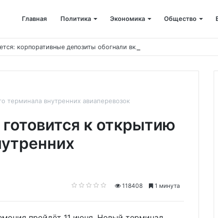
Главная
Политика
Экономика
Общество
ется: корпоративные депозиты обогнали вклады населения
го терминала внутренних авиаперевозок
 готовится к открытию
нутренних
118408
1 минута
ремония пройдёт 11 июня. Новый терминал