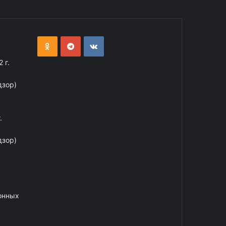
 г.
дзор)
.
дзор)
онных