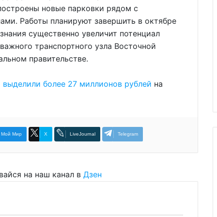
 построены новые парковки рядом с
ми. Работы планируют завершить в октябре
 знания существенно увеличит потенциал
о важного транспортного узла Восточной
альном правительстве.
я
выделили более 27 миллионов рублей
на
Мой Мир
X
LiveJournal
Telegram
вайся на наш канал в
Дзен