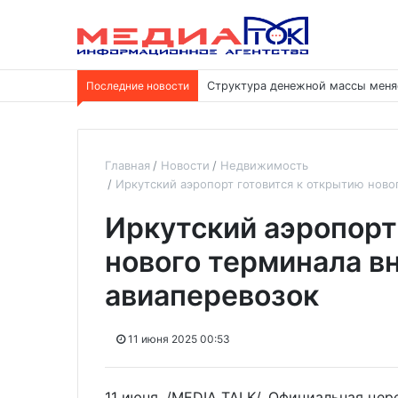
Последние новости
Структура денежной массы меня
Главная
Новости
Недвижимость
Иркутский аэропорт готовится к открытию ново
Иркутский аэропорт
нового терминала в
авиаперевозок
11 июня 2025 00:53
11 июня. /MEDIA TALK/. Официальная це