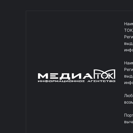
Наи
ТОК
Рег
выд
инф
Наи
Рег
выд
инф
Люб
возм
Пор
выч