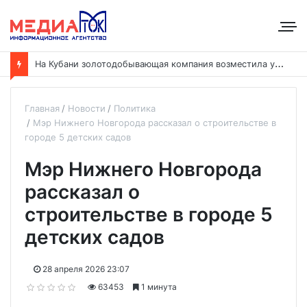
Н
а Кубани золотодобывающая компания возместила ущерб рекам на сумму почти 28 млн рублей
Главная
Новости
Политика
Мэр Нижнего Новгорода рассказал о строительстве в
городе 5 детских садов
Мэр Нижнего Новгорода
рассказал о
строительстве в городе 5
детских садов
28 апреля 2026 23:07
63453
1 минута