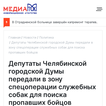
В
Отрадненской больнице завершён капремонт терапевтического корпуса
Главная
Новости
Политика
Депутаты Челябинской городской Думы передали в
зону спецоперации служебных собак для поиска
пропавших бойцов
Депутаты Челябинской
городской Думы
передали в зону
спецоперации служебных
собак для поиска
пропавших бойцов