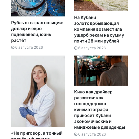
На Кубани
Рубль отыграл позиции:
золотодобывающая
доллар и евро
компания возместила
подешевели, юань
ущерб рекам на сумму
растёт
почти 28 млн рублей
6 августа 2026
6 августа 2026
Кино как драйвер
развития: как
господдержка
кинематографа
приносит Кубани
экономические и
имиджевые дивиденды
«Не приговор, а точный
6 августа 2026
расчёт»: физик из