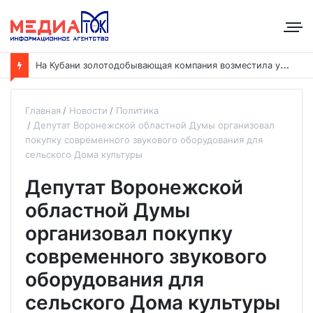
«
Не приговор, а точный расчёт»: физик из воронежского онкоцентра развеивает мифы о лучевой терапии
Главная
Новости
Политика
Депутат Воронежской областной Думы организовал
покупку современного звукового оборудования для
сельского Дома культуры
Депутат Воронежской
областной Думы
организовал покупку
современного звукового
оборудования для
сельского Дома культуры