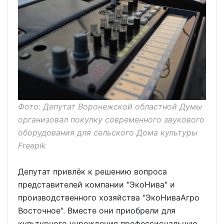
Фото: Депутат Воронежской областной Думы
организовал покупку современного звукового
оборудования для сельского Дома культуры
Freepik
Депутат привлёк к решению вопроса
представителей компании "ЭкоНива" и
производственного хозяйства "ЭкоНиваАгро
Восточное". Вместе они приобрели для
культурного учреждения профессиональную