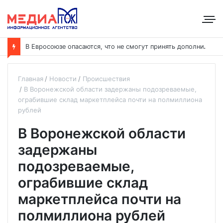
В
Евросоюзе опасаются, что не смогут принять дополнительных участников
Главная
Новости
Происшествия
В Воронежской области задержаны подозреваемые,
ограбившие склад маркетплейса почти на полмиллиона
рублей
В Воронежской области
задержаны
подозреваемые,
ограбившие склад
маркетплейса почти на
полмиллиона рублей