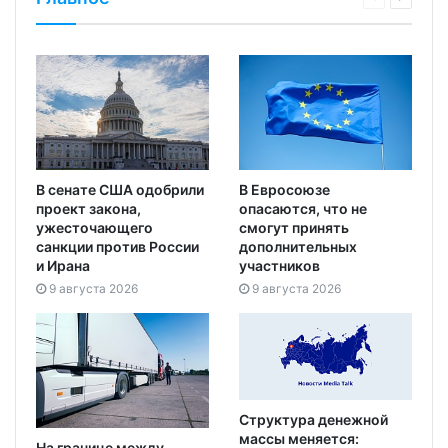
В сенате США одобрили
В Евросоюзе
проект закона,
опасаются, что не
ужесточающего
смогут принять
санкции против России
дополнительных
и Ирана
участников
9 августа 2026
9 августа 2026
Структура денежной
массы меняется:
На границе между