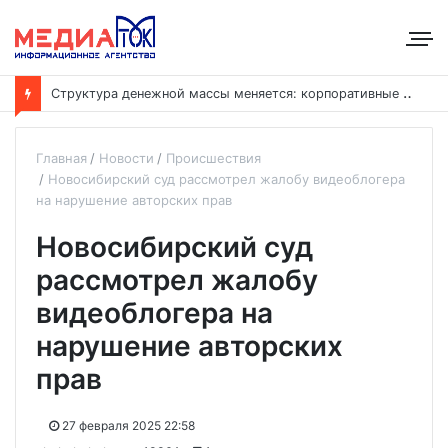
С
труктура денежной массы меняется: корпоративные депозиты обогнали вклады населения
Главная
Новости
Происшествия
Новосибирский суд рассмотрел жалобу видеоблогера
на нарушение авторских прав
Новосибирский суд
рассмотрел жалобу
видеоблогера на
нарушение авторских
прав
27 февраля 2025 22:58