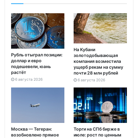
На Кубани
Рубль отыграл позиции:
золотодобывающая
доллар и евро
компания возместила
подешевели, юань
ущерб рекам на сумму
растёт
почти 28 млн рублей
6 августа 2026
6 августа 2026
Москва — Тегеран:
Торги на СПб бирже в
возобновлено прямое
июле: рост по ценным