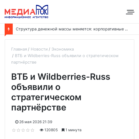
С
труктура денежной массы меняется: корпоративные депозиты обогнали вклады населения
Главная
Новости
Экономика
ВТБ и Wildberries-Russ объявили о стратегическом
партнёрстве
ВТБ и Wildberries-Russ
объявили о
стратегическом
партнёрстве
26 мая 2026 21:39
120805
1 минута