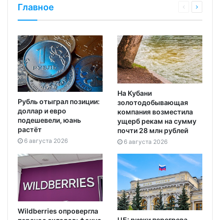
Главное
На Кубани
Рубль отыграл позиции:
золотодобывающая
доллар и евро
компания возместила
подешевели, юань
ущерб рекам на сумму
растёт
почти 28 млн рублей
6 августа 2026
6 августа 2026
Wildberries опровергла
ЦБ: риски перегрева