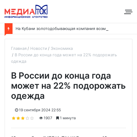
Н
а Кубани золотодобывающая компания возместила ущерб рекам на сумму почти 28 млн рублей
Главная
Новости
Экономика
В России до конца года может на 22% подорожать
одежда
В России до конца года
может на 22% подорожать
одежда
19 сентября 2024 22:55
1907
1 минута