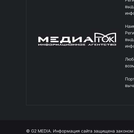
выд
инф
Наи
Рег
выд
инф
Люб
возм
Пор
выч
© G2 MEDIA. Информация сайта защищена законом 