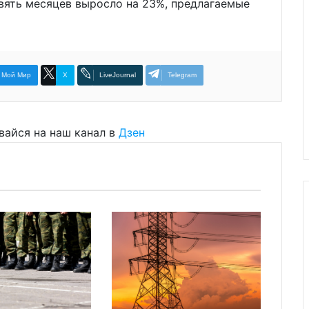
вять месяцев выросло на 23%, предлагаемые
Мой Мир
X
LiveJournal
Telegram
вайся на наш канал в
Дзен