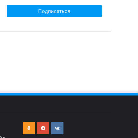
ктября 2024
23 октября 2024
тина из-за экономии
В Омске с 2025 года будет
т импортировать
взиматься туристический
оты песо из Китая
налог
 г.