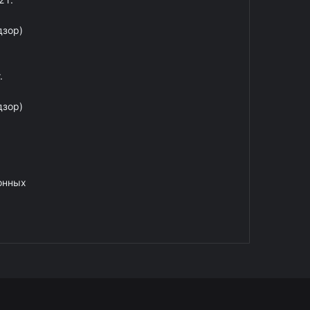
дзор)
.
дзор)
онных