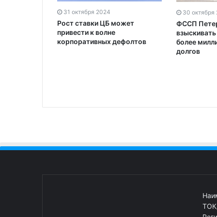
31 октября 2024
30 октября
да будет
Рост ставки ЦБ может
ФССП Петер
ический
привести к волне
взыскивать
корпоративных дефолтов
более милл
долгов
Наи
ТОК
Рег