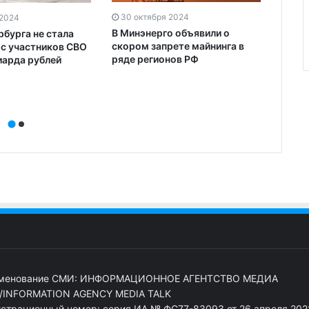
30 октября 2024
29 о
 2024
В Минэнерго объявили о
Арген
бурга не стала
скором запрете майнинга в
хоче
 с участников СВО
ряде регионов РФ
банкн
иарда рублей
менование СМИ: ИНФОРМАЦИОННОЕ АГЕНТСТВО МЕДИА
/INFORMATION AGENCY MEDIA TALK
истрационный номер: серия ИА № ФС77-83093 от 26 апреля 2022