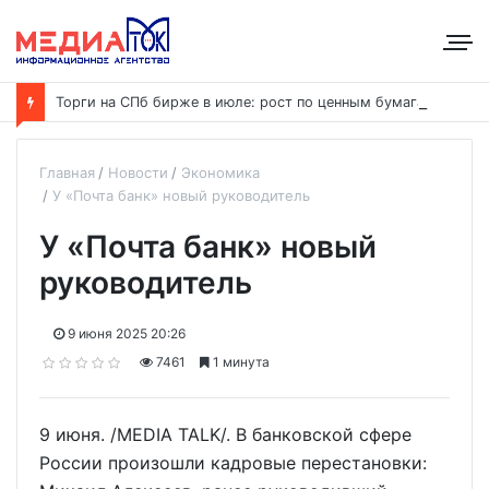
Т
орги на СПб бирже в июле: рост по ценным бумагам при общем снижении объёмов
Главная
Новости
Экономика
У «Почта банк» новый руководитель
У «Почта банк» новый
руководитель
9 июня 2025 20:26
7461
1 минута
9 июня. /MEDIA TALK/. В банковской сфере
России произошли кадровые перестановки: