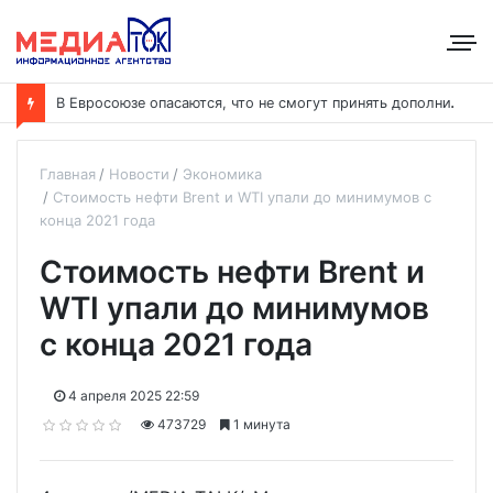
В
Евросоюзе опасаются, что не смогут принять дополнительных участников
Главная
Новости
Экономика
Стоимость нефти Brent и WTI упали до минимумов с
конца 2021 года
Стоимость нефти Brent и
WTI упали до минимумов
с конца 2021 года
4 апреля 2025 22:59
473729
1 минута