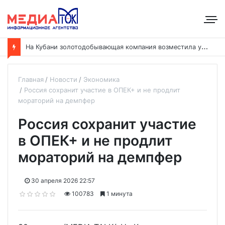
Н
а Кубани золотодобывающая компания возместила ущерб рекам на сумму почти 28 млн рублей
Главная
Новости
Экономика
Россия сохранит участие в ОПЕК+ и не продлит
мораторий на демпфер
Россия сохранит участие
в ОПЕК+ и не продлит
мораторий на демпфер
30 апреля 2026 22:57
100783
1 минута