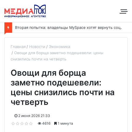
В
торая попытка: владельцы MySpace хотят вернуть соцсеть на рынок
Главная
Новости
Экономика
Овощи для борща заметно подешевели: цены
снизились почти на четверть
Овощи для борща
заметно подешевели:
цены снизились почти на
четверть
2 июня 2026 21:33
4616
1 минута