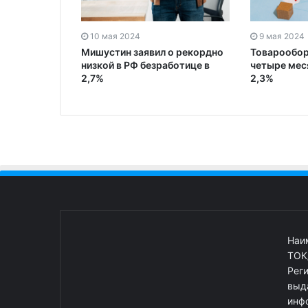
10 мая 2024
9 мая 2024
Мишустин заявил о рекордно
Товарообор
низкой в РФ безработице в
четыре мес
2,7%
2,3%
Наи
ТОК
Рег
выд
инф