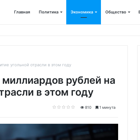
Главная
Политика
Экономика
Общество
ется: корпоративные депозиты обогнали вклады населения
итие угольной отрасли в этом году
5 миллиардов рублей на
трасли в этом году
810
1 минута