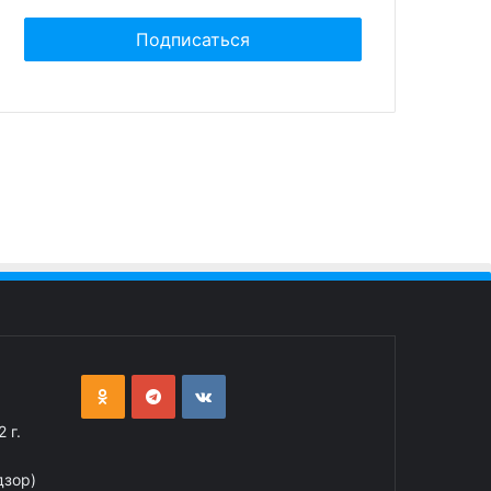
 г.
дзор)