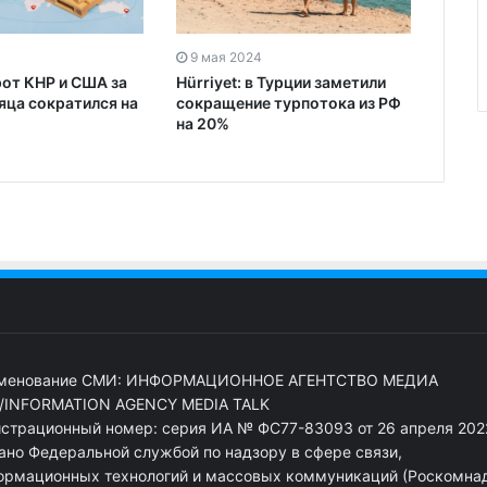
9 мая 2024
от КНР и США за
Hürriyet: в Турции заметили
яца сократился на
сокращение турпотока из РФ
на 20%
менование СМИ: ИНФОРМАЦИОННОЕ АГЕНТСТВО МЕДИА
/INFORMATION AGENCY MEDIA TALK
истрационный номер: серия ИА № ФС77-83093 от 26 апреля 2022
ано Федеральной службой по надзору в сфере связи,
ормационных технологий и массовых коммуникаций (Роскомна