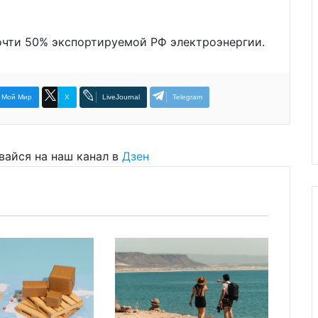
почти 50% экспортируемой РФ электроэнергии.
Мой Мир
X
LiveJournal
Telegram
вайся на наш канал в
Дзен