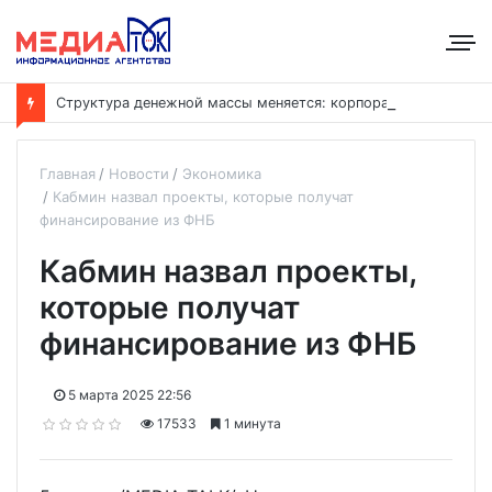
С
труктура денежной массы меняется: корпоративные депозиты обогнали вклады населения
Главная
Новости
Экономика
Кабмин назвал проекты, которые получат
финансирование из ФНБ
Кабмин назвал проекты,
которые получат
финансирование из ФНБ
5 марта 2025 22:56
17533
1 минута