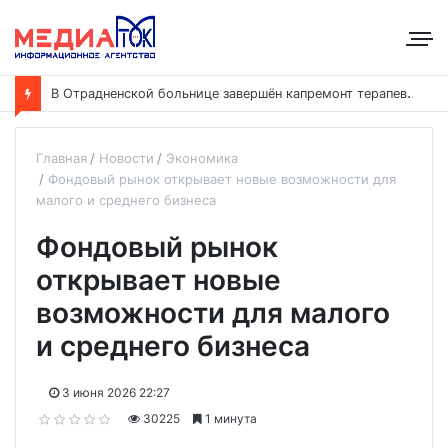
В
Отрадненской больнице завершён капремонт терапевтического корпуса
Главная
Новости
Экономика
Фондовый рынок открывает новые возможности для
малого и среднего бизнеса
Фондовый рынок
открывает новые
возможности для малого
и среднего бизнеса
3 июня 2026 22:27
30225
1 минута