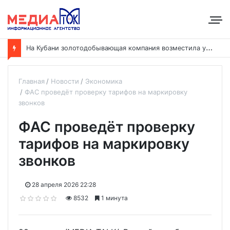
Н
а Кубани золотодобывающая компания возместила ущерб рекам на сумму почти 28 млн рублей
Главная
Новости
Экономика
ФАС проведёт проверку тарифов на маркировку
звонков
ФАС проведёт проверку
тарифов на маркировку
звонков
28 апреля 2026 22:28
8532
1 минута