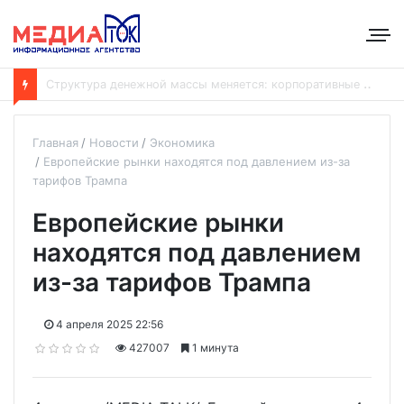
В
Отрадненской больнице завершён капремонт терапевтического корпуса
Главная
Новости
Экономика
Европейские рынки находятся под давлением из-за
тарифов Трампа
Европейские рынки
находятся под давлением
из-за тарифов Трампа
4 апреля 2025 22:56
427007
1 минута