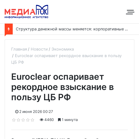
С
труктура денежной массы меняется: корпоративные депозиты обогнали вклады населения
Главная
Новости
Экономика
Euroclear оспаривает рекордное взыскание в пользу
ЦБ РФ
Euroclear оспаривает
рекордное взыскание в
пользу ЦБ РФ
2 июня 2026 00:27
4460
1 минута