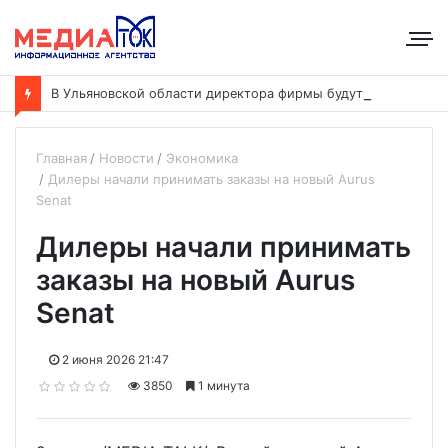
В
Ульяновской области директора фирмы будут судить за уклонение от уплаты налогов на 48 млн рублей
Главная
Новости
Экономика
Дилеры начали принимать заказы на новый Aurus
Senat
Дилеры начали принимать
заказы на новый Aurus
Senat
2 июня 2026 21:47
3850
1 минута