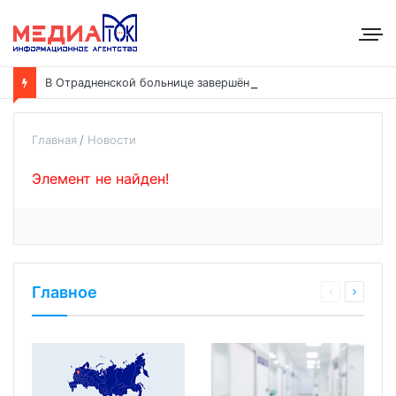
В
Отрадненской больнице завершён капремонт терапевтического корпуса
Главная
Новости
Элемент не найден!
Главное