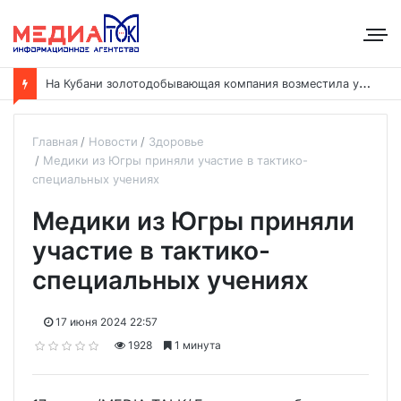
Н
а Кубани золотодобывающая компания возместила ущерб рекам на сумму почти 28 млн рублей
Главная
Новости
Здоровье
Медики из Югры приняли участие в тактико-
специальных учениях
Медики из Югры приняли
участие в тактико-
специальных учениях
17 июня 2024 22:57
1928
1 минута