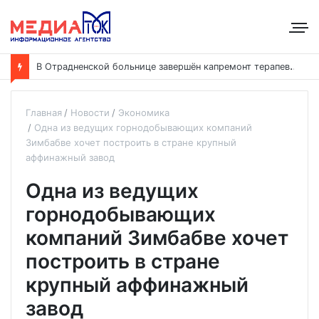
В
Отрадненской больнице завершён капремонт терапевтического корпуса
Главная
Новости
Экономика
Одна из ведущих горнодобывающих компаний
Зимбабве хочет построить в стране крупный
аффинажный завод
Одна из ведущих
горнодобывающих
компаний Зимбабве хочет
построить в стране
крупный аффинажный
завод