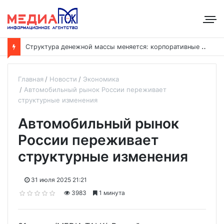
С
труктура денежной массы меняется: корпоративные депозиты обогнали вклады населения
Главная
Новости
Экономика
Автомобильный рынок России переживает
структурные изменения
Автомобильный рынок
России переживает
структурные изменения
31 июля 2025 21:21
3983
1 минута